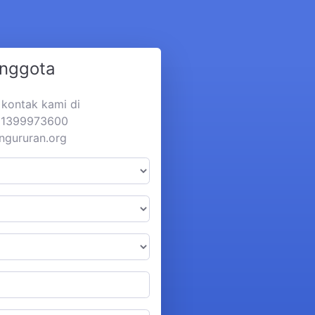
Anggota
a kontak kami di
281399973600
ngururan.org