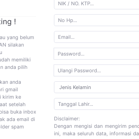
ing !
tau yang belum
AN silakan
u
udah memiliki
n anda pilih
kan anda
ri gmail
i kirim ke
aat setelah
bisa buka inbox
Disclaimer:
dak ada email di
Dengan mengisi dan mengirim pend
folder spam
ini, maka seluruh data, informasi 