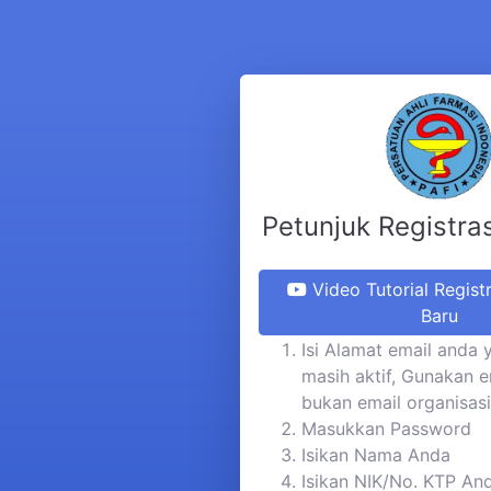
Petunjuk Registra
Video Tutorial Regist
Baru
Isi Alamat email anda 
masih aktif, Gunakan e
bukan email organisasi
Masukkan Password
Isikan Nama Anda
Isikan NIK/No. KTP An